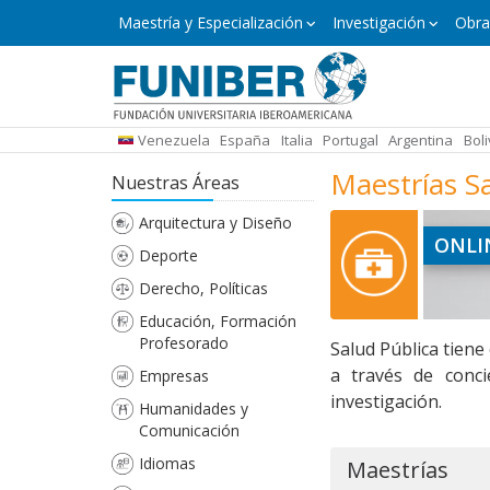
Pasar
Maestría
Maestría y Especialización
Investigación
Obra
y
al
Especialización
contenido
principal
Venezuela
España
Italia
Portugal
Argentina
Boli
Maestrías S
Nuestras Áreas
Arquitectura y Diseño
ONLI
Deporte
Derecho, Políticas
Educación, Formación
Profesorado
Salud Pública tiene
a través de conci
Empresas
investigación.
Humanidades y
Comunicación
Idiomas
Maestrías