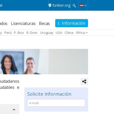
al
funiber.org
Información
ados
Licenciaturas
Becas
ay
Perú
P. Rico
R. Dom.
Uruguay
USA
China
África
ciudadanos
ludables e
Solicite Información