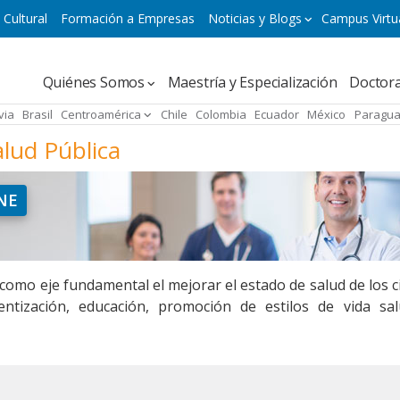
 Cultural
Formación a Empresas
Noticias y Blogs
Campus Virtu
Navegación
Quiénes Somos
Maestría y Especialización
Doctor
principal
via
Brasil
Centroamérica
Chile
Colombia
Ecuador
México
Paragu
micro
alud Pública
NE
 como eje fundamental el mejorar el estado de salud de los 
entización, educación, promoción de estilos de vida sa