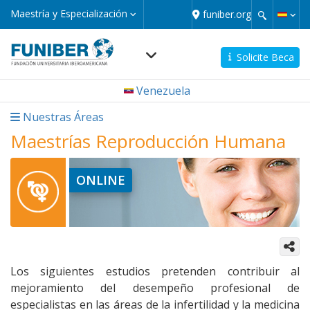
Pasar
Maestría
Maestría y Especialización
funiber.org
y
al
Especialización
contenido
principal
Solicite Beca
Navegación
Venezuela
principal
micro
Nuestras Áreas
Maestrías Reproducción Humana
ONLINE
Los siguientes estudios pretenden contribuir al
mejoramiento del desempeño profesional de
especialistas en las áreas de la infertilidad y la medicina