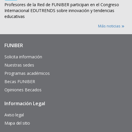
Profesores de la Red de FUNIBER participan en el Congreso
Internacional EDUTRENDS sobre innovación y tendencias
educativas
Más noticias
FUNIBER
Enlaces
de
interés
Solicita información
Nuestras sedes
Programas académicos
Becas FUNIBER
Opiniones Becados
Información Legal
Pie
de
página
Aviso legal
Mapa del sitio